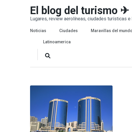
Saltar
El blog del turismo ✈
al
Lugares, review aerolíneas, ciudades turísticas e h
contenido
(presiona
Noticias
Ciudades
Maravillas del mund
la
Latinoamerica
tecla
Intro)