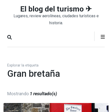
Saltar
El blog del turismo ✈
al
Lugares, review aerolíneas, ciudades turísticas e
contenido
historia.
(presiona
la
tecla
Intro)
Explorar la etiqueta
Gran bretaña
Mostrando
1 resultado(s)