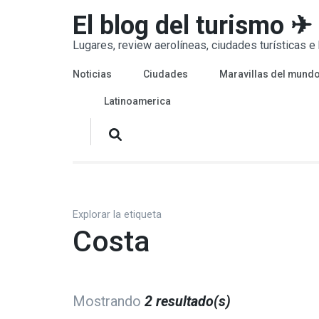
Saltar
El blog del turismo ✈
al
Lugares, review aerolíneas, ciudades turísticas e h
contenido
(presiona
Noticias
Ciudades
Maravillas del mund
la
Latinoamerica
tecla
Intro)
Explorar la etiqueta
Costa
Mostrando
2 resultado(s)