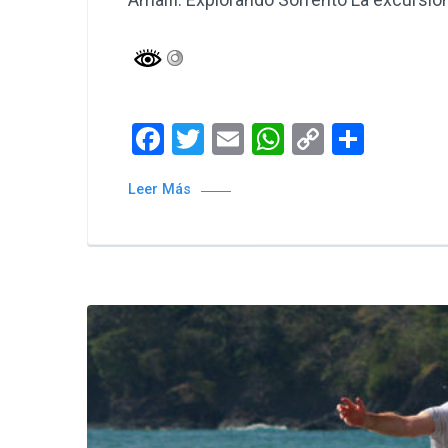
Facebook
Twitter
Email
WhatsApp
Copy
Compa
Link
Leer Más