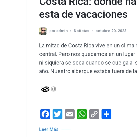
Costa Rica: donde has
esta de vacaciones
por
admin
Noticias
octubre 20, 2023
La mitad de Costa Rica vive en un clima 
central. Pero nos quedamos en un lugar 
ni siquiera se seca cuando se cuelga al 
año. Nuestro albergue estaba fuera de la
Facebook
Twitter
Email
WhatsApp
Copy
Compa
Link
Leer Más