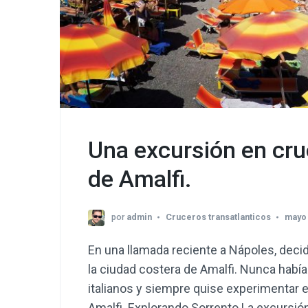
Una excursión en cru
de Amalfi.
por
admin
Cruceros transatlanticos
mayo 
En una llamada reciente a Nápoles, decid
la ciudad costera de Amalfi. Nunca habí
italianos y siempre quise experimentar el
Amalfi. Explorando Sorrento La excursió