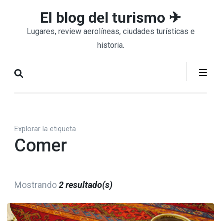
Saltar
El blog del turismo ✈
al
Lugares, review aerolíneas, ciudades turísticas e
contenido
historia.
(presiona
la
tecla
Intro)
Explorar la etiqueta
Comer
Mostrando
2 resultado(s)