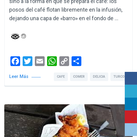
sino a la forma en que se prepara el café: los
posos del café flotan libremente en la infusión,
dejando una capa de «barro» en el fondo de …
Facebook
Twitter
Email
WhatsApp
Copy
Compartir
Link
Leer Más
CAFE
COMER
DELICIA
TURCO