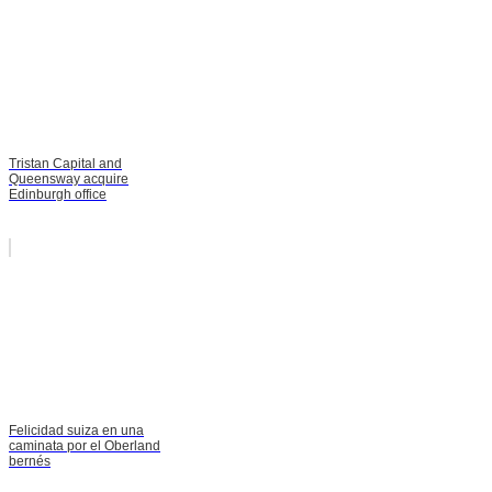
Tristan Capital and
Queensway acquire
Edinburgh office
Felicidad suiza en una
caminata por el Oberland
bernés