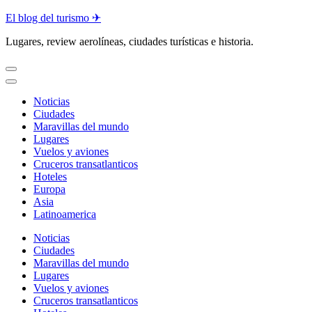
Saltar
El blog del turismo ✈
al
contenido
Lugares, review aerolíneas, ciudades turísticas e historia.
(presiona
la
tecla
Intro)
Noticias
Ciudades
Maravillas del mundo
Lugares
Vuelos y aviones
Cruceros transatlanticos
Hoteles
Europa
Asia
Latinoamerica
Noticias
Ciudades
Maravillas del mundo
Lugares
Vuelos y aviones
Cruceros transatlanticos