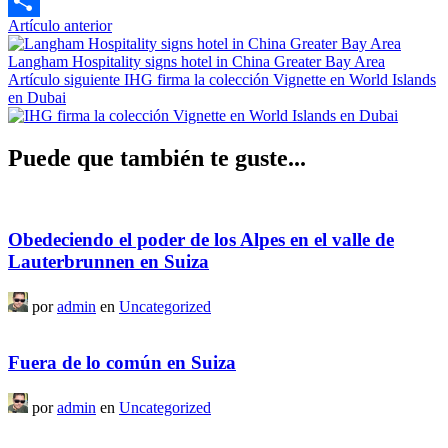
Copy
Navegación
Artículo anterior
Link
Compartir
Artícul
de
anterior
Langham Hospitality signs hotel in China Greater Bay Area
entradas
Artículo siguiente
IHG firma la colección Vignette en World Islands
en Dubai
Puede que también te guste...
Obedeciendo el poder de los Alpes en el valle de
Lauterbrunnen en Suiza
por
admin
en
Uncategorized
Fuera de lo común en Suiza
por
admin
en
Uncategorized