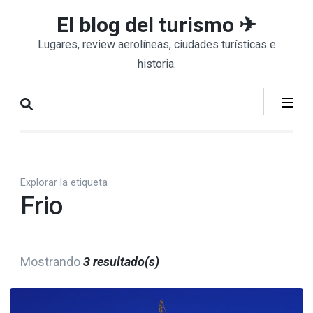
Saltar
El blog del turismo ✈
al
Lugares, review aerolíneas, ciudades turísticas e
contenido
historia.
(presiona
la
tecla
Intro)
Explorar la etiqueta
Frio
Mostrando
3 resultado(s)