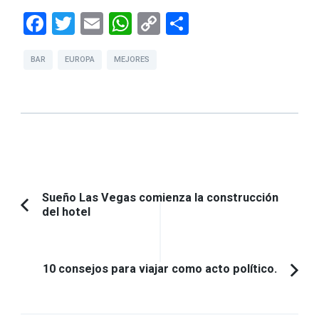
Facebook
Twitter
Email
WhatsApp
Copy
Compartir
Link
BAR
EUROPA
MEJORES
Navegación
Sueño Las Vegas comienza la construcción
del hotel
Artículo
de
anterior:
entradas
10 consejos para viajar como acto político.