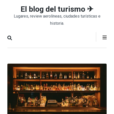
Saltar
El blog del turismo ✈
al
Lugares, review aerolíneas, ciudades turísticas e
contenido
historia.
(presiona
la
tecla
Intro)